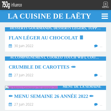
MENU
LA CUISINE DE LAËTY
DESSERTS GOURMANDS, DESSERTS LÉGERS, TUPPERWARE, MULTI DÉLICES SEB
FLAN LÉGER AU CHOCOLAT 🍫
30 Juin 2022
…
ACCOMPAGNEMENT, COOKEO TOUCH WIFI, COOKEO STANDARD, LÉGUMES, MONSIEUR CUISINE CONNECT, THERMOMIX, TUPPERWARE, WW
CRUMBLE DE CAROTTES 🥕
27 Juin 2022
…
MENU DE LA SEMAINE
✏ MENU SEMAINE 26 ANNÉE 2022 ✏
27 Juin 2022
…