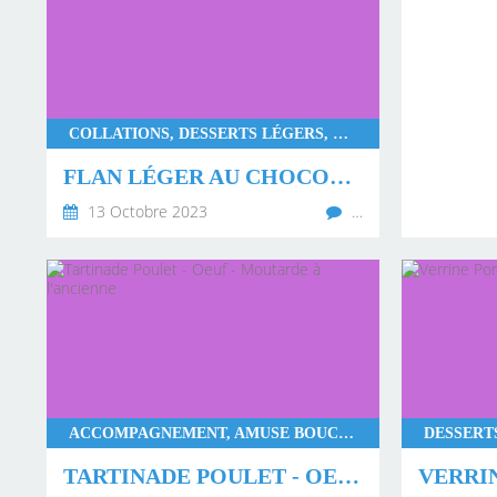
COLLATIONS, DESSERTS LÉGERS, DESSERTS GOURMANDS
FLAN LÉGER AU CHOCOLAT
13 Octobre 2023
…
ACCOMPAGNEMENT, AMUSE BOUCHE, COLLATIONS, APÉRITIF, THERMOMIX, WW, MONSIEUR CUISINE CONNECT
TARTINADE POULET - OEUF - MOUTARDE À L'ANCIENNE