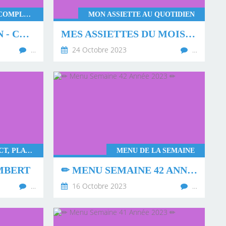
PLATS GOURMANDS, PLAT COMPLET, PLATS RAPIDES
MON ASSIETTE AU QUOTIDIEN
COURONNE JAMBON - CHÈVRE - MIEL
MES ASSIETTES DU MOIS DE SEPTEMBRE 2023 💖
…
24 Octobre 2023
…
MONSIEUR CUISINE CONNECT, PLATS GOURMANDS, PLATS RAPIDES, THERMOMIX
MENU DE LA SEMAINE
MBERT
✏ MENU SEMAINE 42 ANNÉE 2023 ✏
…
16 Octobre 2023
…