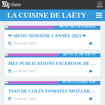
MENU
LA CUISINE DE LAËTY
MENU DE LA SEMAINE
✏ MENU SEMAINE 5 ANNÉE 2023 ✏
30 Janvier 2023
…
@L'ACTU DE LAËTY
MES PUBLICATIONS FACEBOOK DE DÉCEMBRE 2022 🌤
27 Janvier 2023
…
PLATS LÉGERS, WW
TIAN DE COLIN TOMATES MOZZARELLA
25 Janvier 2023
…