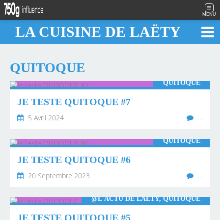
MENU
LA CUISINE DE LAËTY
QUITOQUE
QUITOQUE
JE TESTE QUITOQUE #7
5 Avril 2024
…
QUITOQUE
JE TESTE QUITOQUE #6
20 Septembre 2023
…
@L'ACTU DE LAËTY, QUITOQUE
JE TESTE QUITOQUE #5