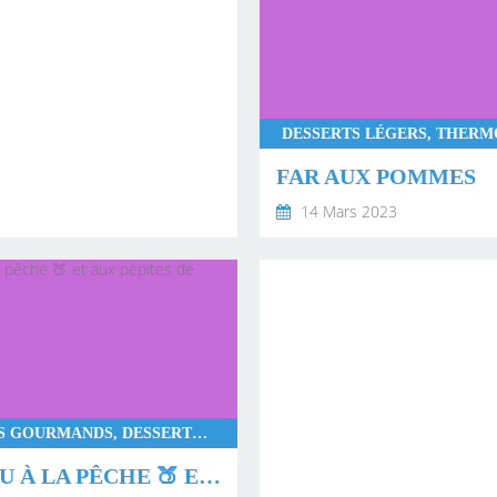
FAR AUX POMMES
14 Mars 2023
DESSERTS GOURMANDS, DESSERTS LÉGERS, MONSIEUR CUISINE CONNECT, THERMOMIX, PÂTISSERIES
GÂTEAU À LA PÊCHE 🍑 ET AUX PÉPITES DE CHOCOLAT 🍫