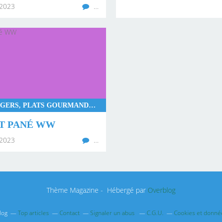
2023
…
PLATS LÉGERS, PLATS GOURMANDS, WW
T PANÉ WW
2023
…
Thème Magazine - Hébergé par
Overblog
log
Top articles
Contact
Signaler un abus
C.G.U.
Cookies et donné