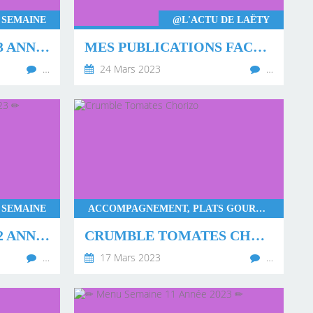
 SEMAINE
@L'ACTU DE LAËTY
✏ MENU SEMAINE 13 ANNÉE 2023 ✏
MES PUBLICATIONS FACEBOOK DE FÉVRIER 2023 🌤
…
24 Mars 2023
…
 SEMAINE
ACCOMPAGNEMENT, PLATS GOURMANDS, TUPPERWARE
✏ MENU SEMAINE 12 ANNÉE 2023 ✏
CRUMBLE TOMATES CHORIZO
…
17 Mars 2023
…