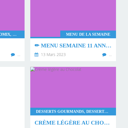
DESSERTS LÉGERS, THERMOMIX, WW, COLLATIONS
MENU DE LA SEMAINE
✏ MENU SEMAINE 11 ANNÉE 2023 ✏
…
13 Mars 2023
…
DESSERTS GOURMANDS, DESSERTS LÉGERS, THERMOMIX, MONSIEUR CUISINE CONNECT, WW
CRÈME LÉGÈRE AU CHOCOLAT