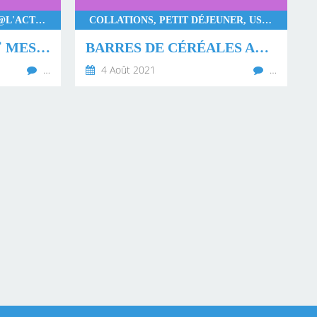
WW, USTENSILES SYMPAS, @L'ACTU DE LAËTY
COLLATIONS, PETIT DÉJEUNER, USTENSILES SYMPAS, WW
L'ACTU DE LAËTY 💕 MES DERNIERS ACHATS WW
BARRES DE CÉRÉALES AU BEURRE DE CACAHUÈTE ET AUX PÉPITES DE CHOCOLAT 🍫
…
4 Août 2021
…