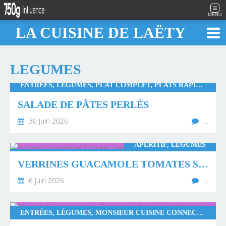
MENU
LA CUISINE DE LAËTY
LEGUMES
ENTRÉES, LÉGUMES, PLAT COMPLET, PLATS RAPIDES, WW
SALADE DE PÂTES PERLÉS
30 Juin 2026
…
APÉRITIF, LÉGUMES
VERRINES GUACAMOLE TOMATES SAUCE TOMATES SÉCHÉES
6 Juin 2026
…
ENTRÉES, LÉGUMES, MONSIEUR CUISINE CONNECT, SOUPES ET VELOUTÉS, THERMOMIX