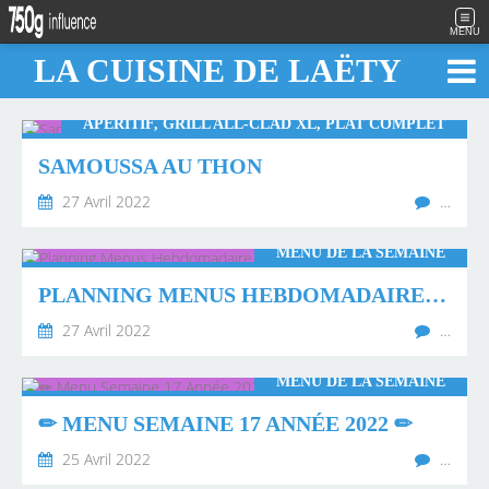
MENU
LA CUISINE DE LAËTY
APÉRITIF, GRILL ALL-CLAD XL, PLAT COMPLET
SAMOUSSA AU THON
27 Avril 2022
…
MENU DE LA SEMAINE
PLANNING MENUS HEBDOMADAIRE VIERGE
27 Avril 2022
…
MENU DE LA SEMAINE
✏ MENU SEMAINE 17 ANNÉE 2022 ✏
25 Avril 2022
…