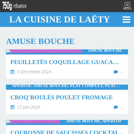
MENU
LA CUISINE DE LAËTY
AMUSE BOUCHE
AMUSE BOUCHE
FEUILLETÉS COQUILLAGE GUACAMOLE CREVETTE
4 Décembre 2024
…
APÉRITIF, AMUSE BOUCHE, PLAT COMPLET, PLATS GOURMANDS
CROQ'ROULÉS POULET FROMAGE
12 Juin 2024
…
AMUSE BOUCHE, APÉRITIF
COURONNE DE SAUCISSES COCKTAIL À LA MOUTARDE