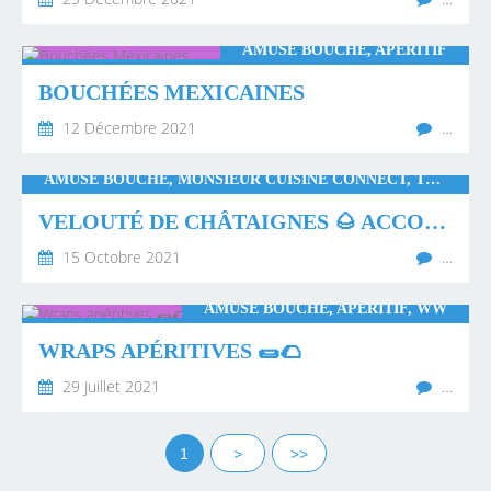
AMUSE BOUCHE, APÉRITIF
BOUCHÉES MEXICAINES
12 Décembre 2021
…
AMUSE BOUCHE, MONSIEUR CUISINE CONNECT, THERMOMIX, COOKEO STANDARD
VELOUTÉ DE CHÂTAIGNES 🌰 ACCOMPAGNÉ DE LARDONS 🥓
15 Octobre 2021
…
AMUSE BOUCHE, APÉRITIF, WW
WRAPS APÉRITIVES 🌯🌮
29 Juillet 2021
…
1
>
>>