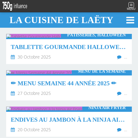
MENU
LA CUISINE DE LAËTY
PÂTISSERIES, HALLOWEEN
TABLETTE GOURMANDE HALLOWENN
30 Octobre 2025
…
MENU DE LA SEMAINE
✏ MENU SEMAINE 44 ANNÉE 2025 ✏
27 Octobre 2025
…
NINJA AIR FRYER
ENDIVES AU JAMBON À LA NINJA AIR FRYER
20 Octobre 2025
…