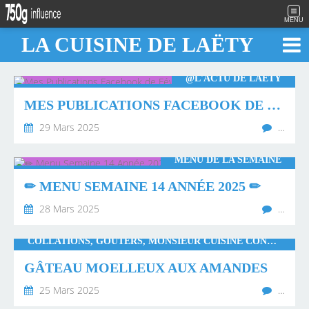
MENU
LA CUISINE DE LAËTY
@L'ACTU DE LAËTY
MES PUBLICATIONS FACEBOOK DE FÉVRIER 2025 🌤
29 Mars 2025
…
MENU DE LA SEMAINE
✏ MENU SEMAINE 14 ANNÉE 2025 ✏
28 Mars 2025
…
COLLATIONS, GOÛTERS, MONSIEUR CUISINE CONNECT, THERMOMIX
GÂTEAU MOELLEUX AUX AMANDES
25 Mars 2025
…