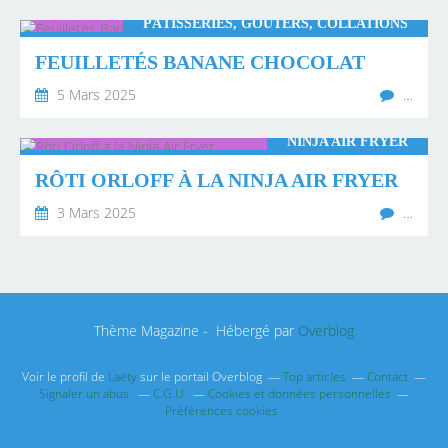
PÂTISSERIES, GOÛTERS, COLLATIONS
FEUILLETÉS BANANE CHOCOLAT
5 Mars 2025
…
NINJA AIR FRYER
RÔTI ORLOFF À LA NINJA AIR FRYER
3 Mars 2025
…
Thème Magazine - Hébergé par
Overblog
Voir le profil de
Laëty
sur le portail Overblog
Top articles
Contact
Signaler un abus
C.G.U.
Cookies et données personnelles
Préférences cookies