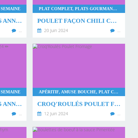
 SEMAINE
PLAT COMPLET, PLATS GOURMANDS, PLATS RAPIDES
✏ MENU SEMAINE 26 ANNÉE 2024 ✏
POULET FAÇON CHILI CON CARNE
…
20 Juin 2024
…
 SEMAINE
APÉRITIF, AMUSE BOUCHE, PLAT COMPLET, PLATS GOURMANDS
✏ MENU SEMAINE 25 ANNÉE 2024 ✏
CROQ'ROULÉS POULET FROMAGE
…
12 Juin 2024
…