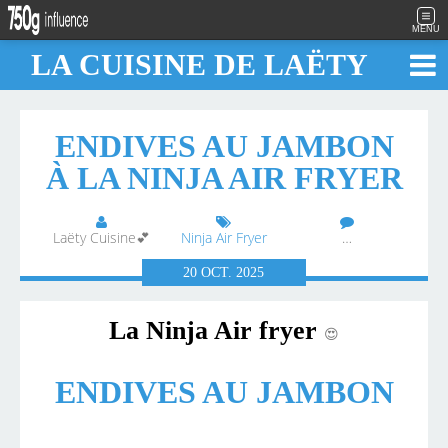
MENU
LA CUISINE DE LAËTY
ENDIVES AU JAMBON
À LA NINJA AIR FRYER
Laëty Cuisine💕
Ninja Air Fryer
…
20
OCT.
2025
La Ninja Air fryer
😍
ENDIVES AU JAMBON