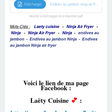
Télécharger
Endives au jambon ninja air fryer
Recette à télécharger et à imprimer pdf
Mots-Clés :
Laety cuisine
-
Ninja Air Fryer
-
Ninja
-
Ninja Air Fryer
-
Ninja
-
endives au
jambon
-
Endives au jambon Ninja
-
Endives
au jambon Ninja air fryer
Voici le lien de ma page
Facebook :
Laëty Cuisine
💕
: