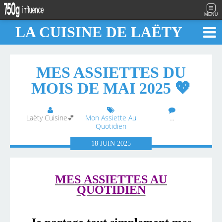
MENU
LA CUISINE DE LAËTY
MES ASSIETTES DU
MOIS DE MAI 2025 💖
Laëty Cuisine💕
Mon Assiette Au
…
Quotidien
18
JUIN
2025
MES ASSIETTES AU
QUOTIDIEN