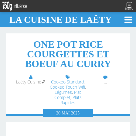
MENU
LA CUISINE DE LAËTY
ONE POT RICE
COURGETTES ET
BOEUF AU CURRY
Laëty Cuisine💕
Cookeo Standard
,
…
Cookeo Touch Wifi
,
Légumes
,
Plat
Complet
,
Plats
Rapides
20
MAI
2025