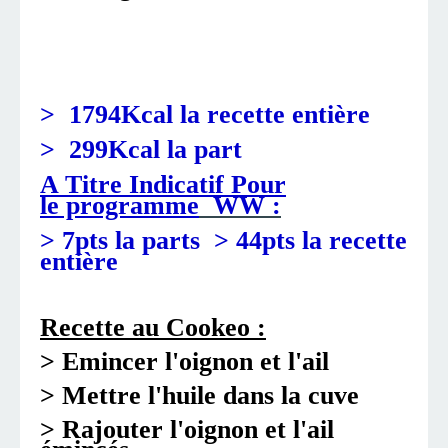
>
1794Kcal
la recette entière
> 299Kcal la part
A Titre In
dicatif
Pour
le programme
WW
:
> 7pts la parts > 44pts
la recette
entière
Recette au Cookeo :
> Emincer l'oignon et l'ail
> Mettre l'huile dans la cuve
> Rajouter l'oignon et l'ail