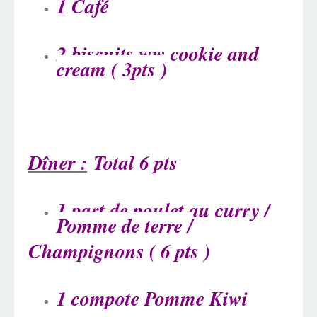
1 Café
2 biscuits ww cookie and
cream ( 3pts )
Dîner :
Total 6 pts
1 part de poulet au curry /
Pomme de terre /
Champignons ( 6 pts )
1 compote Pomme Kiwi