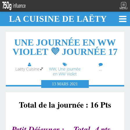
MENU
LA CUISINE DE LAËTY
UNE JOURNÉE EN WW
VIOLET 💜 JOURNÉE 17
Laëty Cuisine💕
WW
,
Une journée
…
en WW Violet
13
MARS
2021
Total de la journée : 16 Pts
Petit Déjeuner :
Total 4 pts