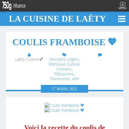
MENU
LA CUISINE DE LAËTY
COULIS FRAMBOISE 💖
Laëty Cuisine💕
Desserts Légers
,
…
Monsieur Cuisine
Connect
,
Pâtisseries
,
Thermomix
,
WW
17
MARS
2021
Voici la recette du coulis de