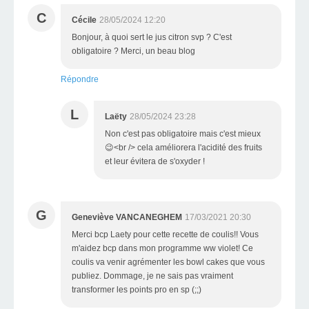
C
Cécile
28/05/2024 12:20
Bonjour, à quoi sert le jus citron svp ? C'est
obligatoire ? Merci, un beau blog
Répondre
L
Laëty
28/05/2024 23:28
Non c'est pas obligatoire mais c'est mieux
😉<br /> cela améliorera l'acidité des fruits
et leur évitera de s'oxyder !
G
Geneviève VANCANEGHEM
17/03/2021 20:30
Merci bcp Laety pour cette recette de coulis!! Vous
m'aidez bcp dans mon programme ww violet! Ce
coulis va venir agrémenter les bowl cakes que vous
publiez. Dommage, je ne sais pas vraiment
transformer les points pro en sp (;;)